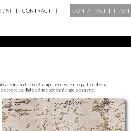
IONI
|
CONTRACT
|
CONTATTACI |
IT
/
EN
sembrano invecchiati nel tempo perdendo una parte del loro
no essere studiate ad hoc per ogni singola esigenza.