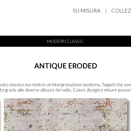
SU MISURA
|
COLLEZ
MODERN CLASSIC
ANTIQUE ERODED
i gusto classico ma rivisti in un’interpretazione moderna. Tappeti che 
o grazie alle diverse altezze del vello. Colori, disegni e misure posso