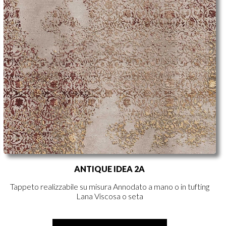
ANTIQUE IDEA 2A
Tappeto realizzabile su misura Annodato a mano o in tufting
Lana Viscosa o seta