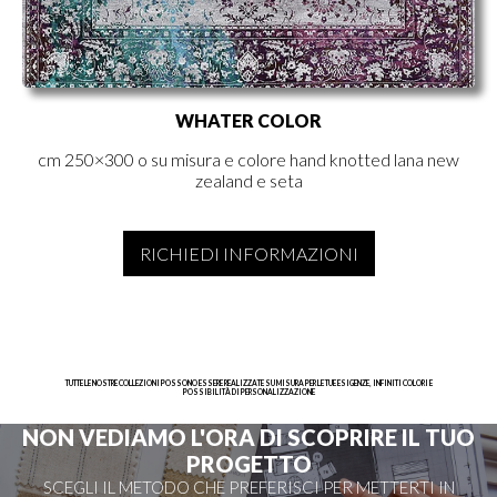
WHATER COLOR
cm 250×300 o su misura e colore hand knotted lana new
zealand e seta
RICHIEDI INFORMAZIONI
TUTTE LE NOSTRE COLLEZIONI POSSONO ESSERE REALIZZATE SU MISURA PER LE TUE ESIGENZE, INFINITI COLORI E
POSSIBILITÀ DI PERSONALIZZAZIONE
NON VEDIAMO L'ORA DI SCOPRIRE IL TUO
PROGETTO
SCEGLI IL METODO CHE PREFERISCI PER METTERTI IN