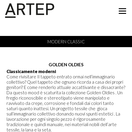
MODERN CLASSIC
GOLDEN OLDIES
Classicamente moderni
Come rivisitare Il tappeto entrato ormai nell’immaginario
collettivo? Quel tappeto che ognuno ricorda a casa dei propri
genitori? E come renderlo attuale accattivante e dissacrante?
Da questo mood è scaturita la
collezione Golden Oldies
. Un
fregio riconoscibile e stereotipato viene manipolato e
ravvivato da crepe, corrosione e fondali dai colori tanto
saturi quanto inattesi.
Un progetto tessile che gioca
sull’immaginario collettivo donando nuovi spunti estetici
. La
lavorazione per ogni singolo pezzo è rigorosamente
tradizionale e quindi manuale, nei materiali nobili dell’arte
tessile, la lana e la seta.